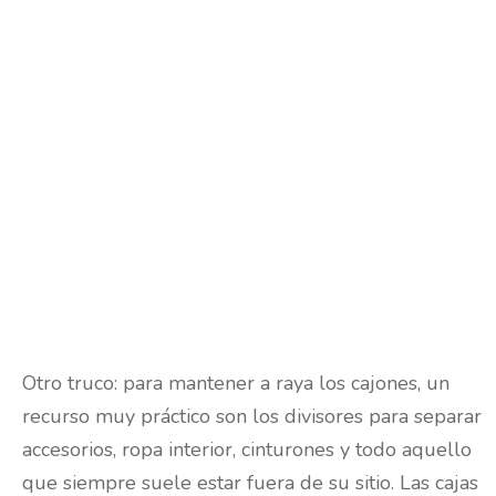
un espacio despejado donde se pueda mirar a
todos los rincones sin toparse con el caos. Además
de ser elementos decorativos perfectos para darle
más personalidad al dormitorio,
las cajas y cestas
permiten almacenar los objetos por categorías
y aprovechar al máximo el espacio
, al tiempo
que decoran y pueden dejarse a la vista. Ambas
son muy utilizadas por las mujeres y los jóvenes
de hasta 34 años, según los estudios de IKEA, que
revelan que casi un 60% opta por estos elementos
organizadores para ordenar su ropa y
complementos en el dormitorio. Los burros y
percheros son también buenas soluciones para
mantener a raya el orden, al igual que los
zapateros.