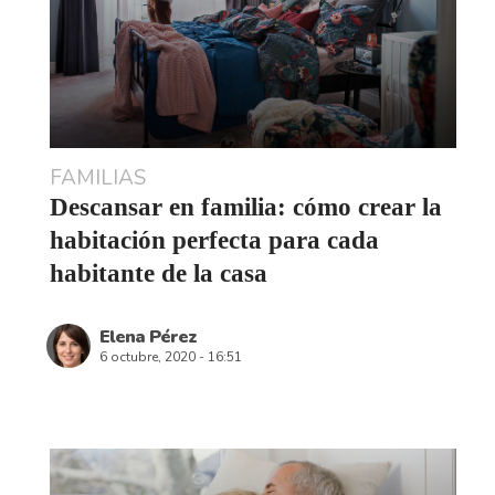
tu
espacio
de
descanso
El ambiente perfecto para soñar
CRÉDITOS
Coordinación: Prado Campos y Cecilia Marín
Diseño UI y Dirección de Arte: Alessandro Marra
Maquetación: Saúl Fernández | Producción: Delia Blesa
Ilustraciones y animación: Iñaki San Juan y Antonia y Pepa
un proyecto con